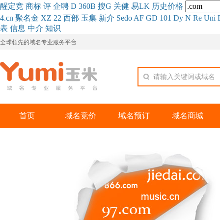
醒
定
竞
商
标
评
企
聘
D
360
B
搜
G
关健
易
LK
历史
价格
4.cn
聚名
金
XZ
22
西部
玉
集
新
介
Se
do
AF
GD
101
Dy
N
Re
Uni
表
信息
中介
知识