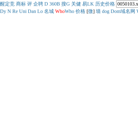
醒
定
竞
商
标
评
企
聘
D
360
B
搜
G
关健
易
LK
历史
价格
Dy
N
Re
Uni
Dan
Lo
名城
Who
Who
价格
[
微
]
墙
dog
Dom域名网