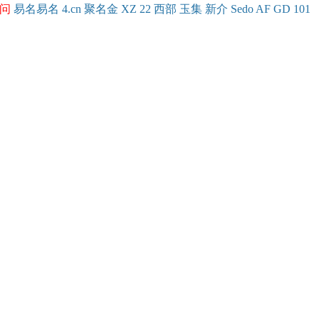
问
易名
易
名
4.cn
聚名
金
XZ
22
西部
玉
集
新
介
Se
do
AF
GD
101