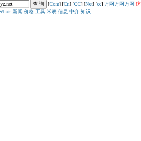
[
Com
] [
Cn
] [
CC
] [
Net
] [
cc
]
万网
万网
万网
访
Whois
新闻
价格
工具
米表
信息
中介
知识