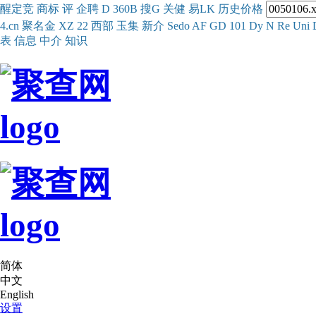
醒
定
竞
商
标
评
企
聘
D
360
B
搜
G
关健
易
LK
历史
价格
4.cn
聚名
金
XZ
22
西部
玉
集
新
介
Se
do
AF
GD
101
Dy
N
Re
Uni
表
信息
中介
知识