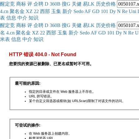
醒
定
竞
商
标
评
企
聘
D
360
B
搜
G
关健
易
LK
历史
价格
4.cn
聚名
金
XZ
22
西部
玉
集
新
介
Se
do
AF
GD
101
Dy
N
Re
Uni
表
信息
中介
知识