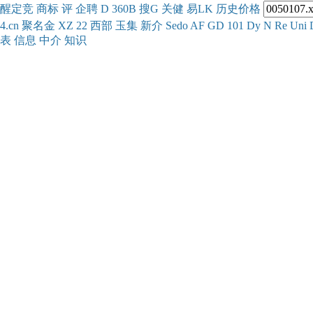
醒
定
竞
商
标
评
企
聘
D
360
B
搜
G
关健
易
LK
历史
价格
4.cn
聚名
金
XZ
22
西部
玉
集
新
介
Se
do
AF
GD
101
Dy
N
Re
Uni
表
信息
中介
知识