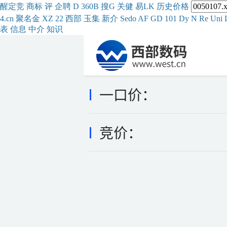
醒
定
竞
商
标
评
企
聘
D
360
B
搜
G
关健
易
LK
历史
价格
4.cn
聚名
金
XZ
22
西部
玉
集
新
介
Se
do
AF
GD
101
Dy
N
Re
Uni
表
信息
中介
知识