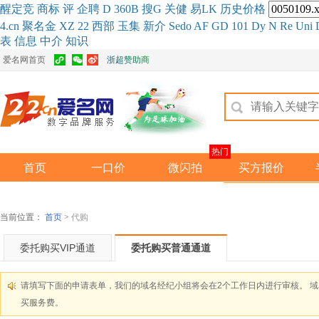
醒
定
竞
商
标
评
企
聘
D
360
B
搜
G
关健
易
LK
历史
价格
4.cn
聚名
金
XZ
22
西部
玉
集
新
介
Se
do
AF
GD
101
Dy
N
Re
Uni
表
信息
中介
知识