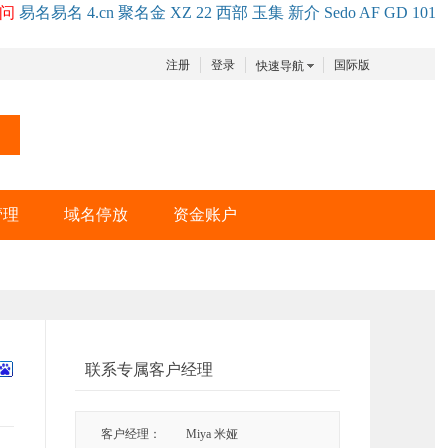
问
易名
易
名
4.cn
聚名
金
XZ
22
西部
玉
集
新
介
Se
do
AF
GD
101