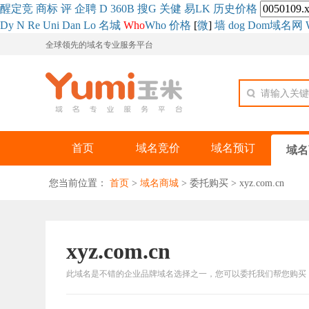
醒
定
竞
商
标
评
企
聘
D
360
B
搜
G
关健
易
LK
历史
价格
Dy
N
Re
Uni
Dan
Lo
名城
Who
Who
价格
[
微
]
墙
dog
Dom域名网