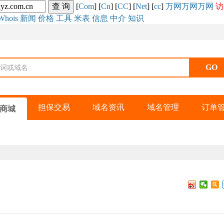
[
Com
] [
Cn
] [
CC
] [
Net
] [
cc
]
万网
万网
万网
访
Whois
新闻
价格
工具
米表
信息
中介
知识