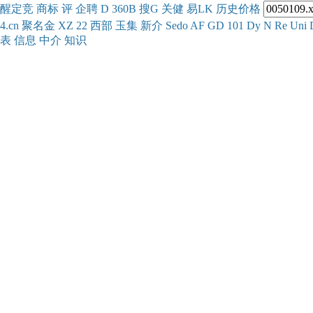
醒
定
竞
商
标
评
企
聘
D
360
B
搜
G
关健
易
LK
历史
价格
4.cn
聚名
金
XZ
22
西部
玉
集
新
介
Se
do
AF
GD
101
Dy
N
Re
Uni
表
信息
中介
知识