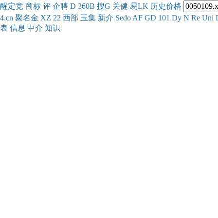
醒
定
竞
商
标
评
企
聘
D
360
B
搜
G
关健
易
LK
历史
价格
4.cn
聚名
金
XZ
22
西部
玉
集
新
介
Se
do
AF
GD
101
Dy
N
Re
Uni
表
信息
中介
知识