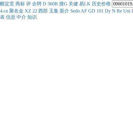
醒
定
竞
商
标
评
企
聘
D
360
B
搜
G
关健
易
LK
历史
价格
4.cn
聚名
金
XZ
22
西部
玉
集
新
介
Se
do
AF
GD
101
Dy
N
Re
Uni
表
信息
中介
知识