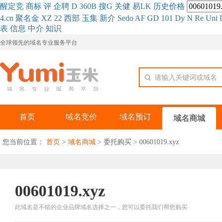
醒
定
竞
商
标
评
企
聘
D
360
B
搜
G
关健
易
LK
历史
价格
4.cn
聚名
金
XZ
22
西部
玉
集
新
介
Se
do
AF
GD
101
Dy
N
Re
Uni
表
信息
中介
知识