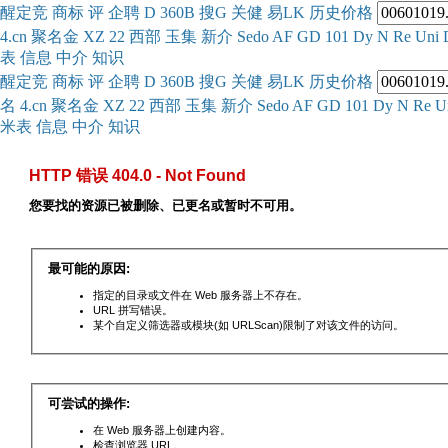
醒
定
竞
商
标
评
企
聘
D
360
B
搜
G
关健
易
LK
历史
价格
4.cn
聚名
金
XZ
22
西部
玉
集
新
介
Se
do
AF
GD
101
Dy
N
Re
Uni
表
信息
中介
知识