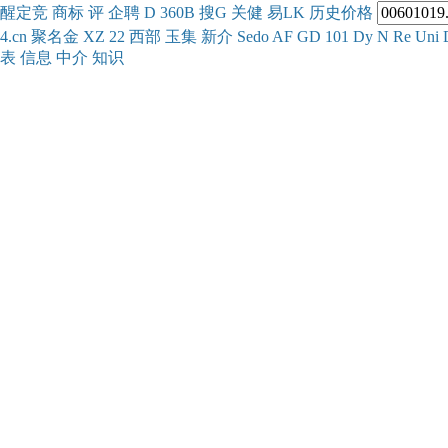
醒
定
竞
商
标
评
企
聘
D
360
B
搜
G
关健
易
LK
历史
价格
4.cn
聚名
金
XZ
22
西部
玉
集
新
介
Se
do
AF
GD
101
Dy
N
Re
Uni
表
信息
中介
知识