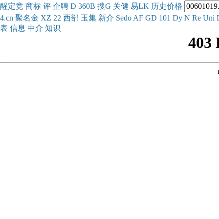
醒
定
竞
商
标
评
企
聘
D
360
B
搜
G
关健
易
LK
历史
价格
4.cn
聚名
金
XZ
22
西部
玉
集
新
介
Se
do
AF
GD
101
Dy
N
Re
Uni
表
信息
中介
知识