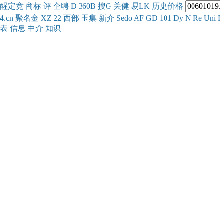
醒
定
竞
商
标
评
企
聘
D
360
B
搜
G
关健
易
LK
历史
价格
4.cn
聚名
金
XZ
22
西部
玉
集
新
介
Se
do
AF
GD
101
Dy
N
Re
Uni
表
信息
中介
知识