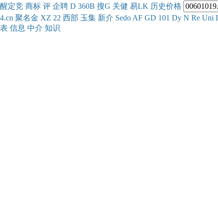
醒
定
竞
商
标
评
企
聘
D
360
B
搜
G
关健
易
LK
历史
价格
4.cn
聚名
金
XZ
22
西部
玉
集
新
介
Se
do
AF
GD
101
Dy
N
Re
Uni
表
信息
中介
知识