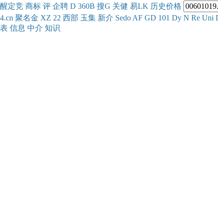
醒
定
竞
商
标
评
企
聘
D
360
B
搜
G
关健
易
LK
历史
价格
4.cn
聚名
金
XZ
22
西部
玉
集
新
介
Se
do
AF
GD
101
Dy
N
Re
Uni
表
信息
中介
知识