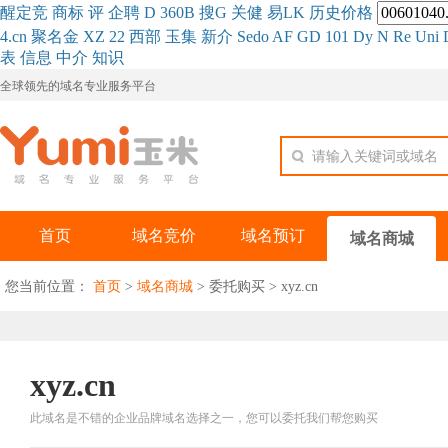
醒
定
竞
商
标
评
企
聘
D
360
B
搜
G
关健
易
LK
历史
价格
4.cn
聚名
金
XZ
22
西部
玉
集
新
介
Se
do
AF
GD
101
Dy
N
Re
Uni
表
信息
中介
知识