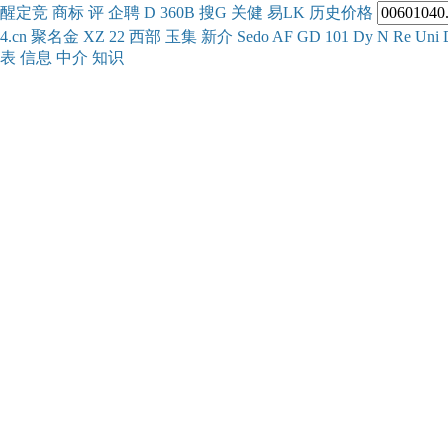
醒
定
竞
商
标
评
企
聘
D
360
B
搜
G
关健
易
LK
历史
价格
4.cn
聚名
金
XZ
22
西部
玉
集
新
介
Se
do
AF
GD
101
Dy
N
Re
Uni
表
信息
中介
知识