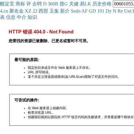
醒
定
竞
商
标
评
企
聘
D
360
B
搜
G
关健
易
LK
历史
价格
4.cn
聚名
金
XZ
22
西部
玉
集
新
介
Se
do
AF
GD
101
Dy
N
Re
Uni
表
信息
中介
知识