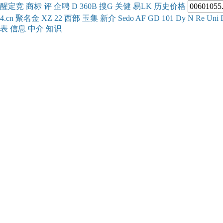
醒
定
竞
商
标
评
企
聘
D
360
B
搜
G
关健
易
LK
历史
价格
4.cn
聚名
金
XZ
22
西部
玉
集
新
介
Se
do
AF
GD
101
Dy
N
Re
Uni
表
信息
中介
知识