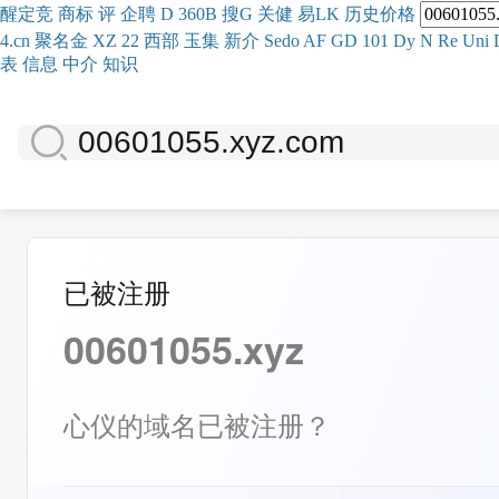
醒
定
竞
商
标
评
企
聘
D
360
B
搜
G
关健
易
LK
历史
价格
4.cn
聚名
金
XZ
22
西部
玉
集
新
介
Se
do
AF
GD
101
Dy
N
Re
Uni
表
信息
中介
知识