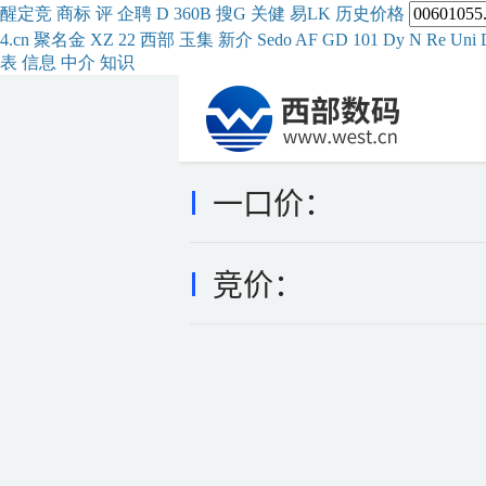
醒
定
竞
商
标
评
企
聘
D
360
B
搜
G
关健
易
LK
历史
价格
4.cn
聚名
金
XZ
22
西部
玉
集
新
介
Se
do
AF
GD
101
Dy
N
Re
Uni
表
信息
中介
知识