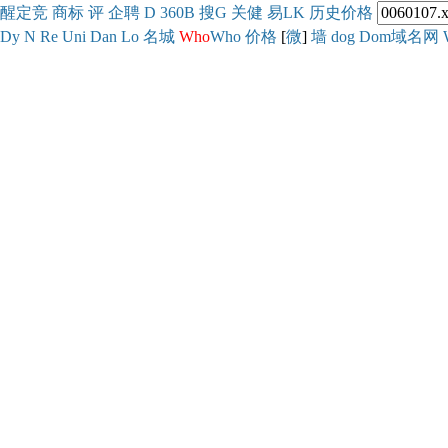
醒
定
竞
商
标
评
企
聘
D
360
B
搜
G
关健
易
LK
历史
价格
Dy
N
Re
Uni
Dan
Lo
名城
Who
Who
价格
[
微
]
墙
dog
Dom域名网