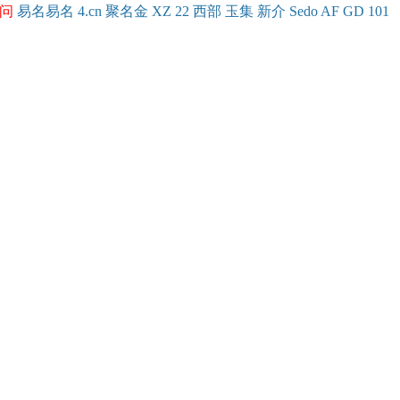
问
易名
易
名
4.cn
聚名
金
XZ
22
西部
玉
集
新
介
Se
do
AF
GD
101