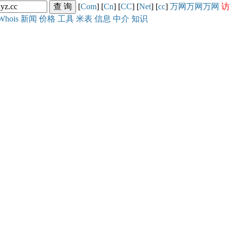
[
Com
] [
Cn
] [
CC
] [
Net
] [
cc
]
万网
万网
万网
访
Whois
新闻
价格
工具
米表
信息
中介
知识