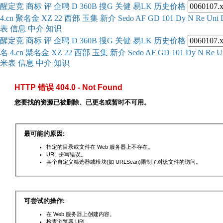
醒
定
竞
商
标
评
企
聘
D
360
B
搜
G
关健
易
LK
历史
价格
4.cn
聚名
金
XZ
22
西部
玉
集
新
介
Se
do
AF
GD
101
Dy
N
Re
Uni
表
信息
中介
知识