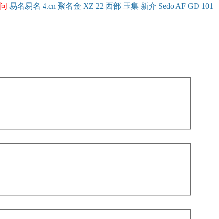
问
易名
易
名
4.cn
聚名
金
XZ
22
西部
玉
集
新
介
Se
do
AF
GD
101