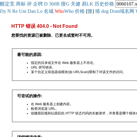
醒
定
竞
商
标
评
企
聘
D
360
B
搜
G
关健
易
LK
历史
价格
Dy
N
Re
Uni
Dan
Lo
名城
Who
Who
价格
[
微
]
墙
dog
Dom域名网