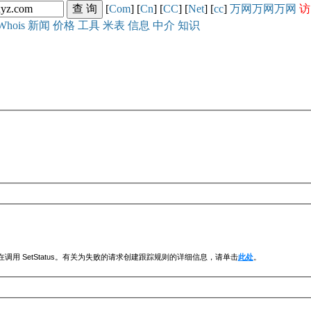
[
Com
] [
Cn
] [
CC
] [
Net
] [
cc
]
万网
万网
万网
访
Whois
新闻
价格
工具
米表
信息
中介
知识