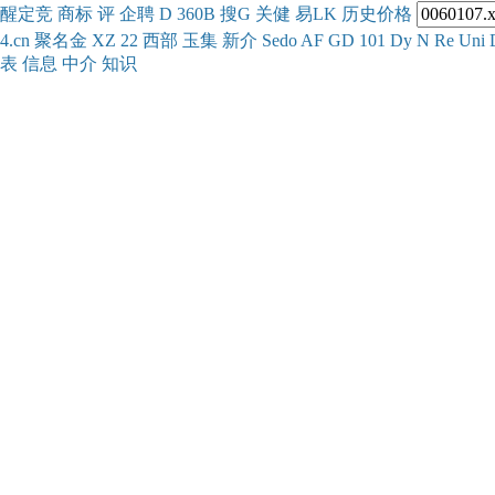
醒
定
竞
商
标
评
企
聘
D
360
B
搜
G
关健
易
LK
历史
价格
4.cn
聚名
金
XZ
22
西部
玉
集
新
介
Se
do
AF
GD
101
Dy
N
Re
Uni
表
信息
中介
知识