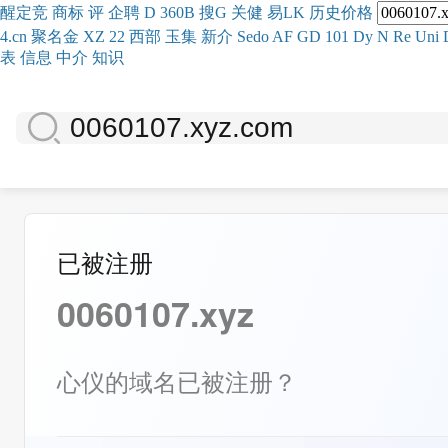
醒
定
竞
商
标
评
企
聘
D
360
B
搜
G
关健
易
LK
历史
价格
4.cn
聚名
金
XZ
22
西部
玉
集
新
介
Se
do
AF
GD
101
Dy
N
Re
Uni
表
信息
中介
知识