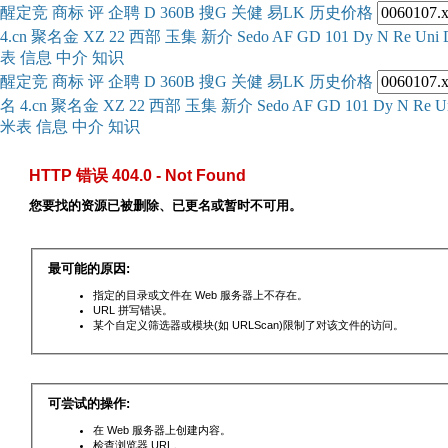
醒
定
竞
商
标
评
企
聘
D
360
B
搜
G
关健
易
LK
历史
价格
4.cn
聚名
金
XZ
22
西部
玉
集
新
介
Se
do
AF
GD
101
Dy
N
Re
Uni
表
信息
中介
知识