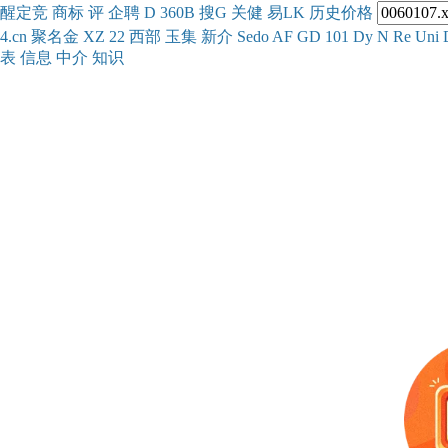
醒
定
竞
商
标
评
企
聘
D
360
B
搜
G
关健
易
LK
历史
价格
4.cn
聚名
金
XZ
22
西部
玉
集
新
介
Se
do
AF
GD
101
Dy
N
Re
Uni
表
信息
中介
知识