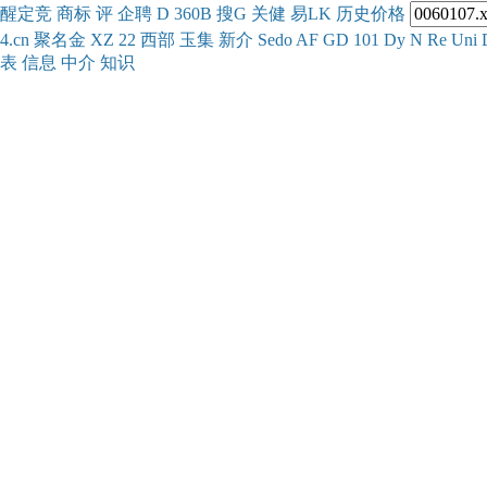
醒
定
竞
商
标
评
企
聘
D
360
B
搜
G
关健
易
LK
历史
价格
4.cn
聚名
金
XZ
22
西部
玉
集
新
介
Se
do
AF
GD
101
Dy
N
Re
Uni
表
信息
中介
知识