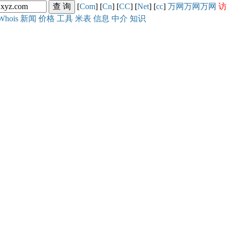
[
Com
] [
Cn
] [
CC
] [
Net
] [
cc
]
万网
万网
万网
访
Whois
新闻
价格
工具
米表
信息
中介
知识