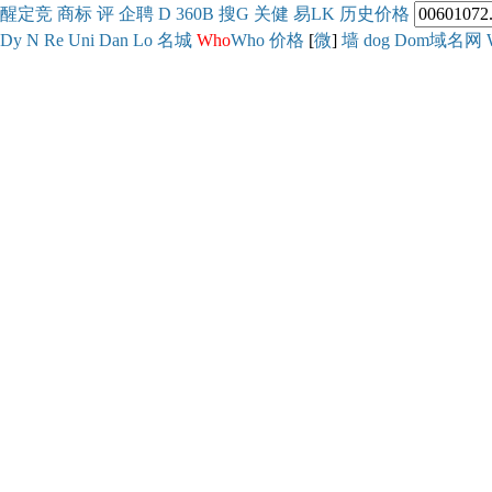
醒
定
竞
商
标
评
企
聘
D
360
B
搜
G
关健
易
LK
历史
价格
Dy
N
Re
Uni
Dan
Lo
名城
Who
Who
价格
[
微
]
墙
dog
Dom域名网