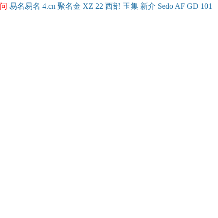
问
易名
易
名
4.cn
聚名
金
XZ
22
西部
玉
集
新
介
Se
do
AF
GD
101