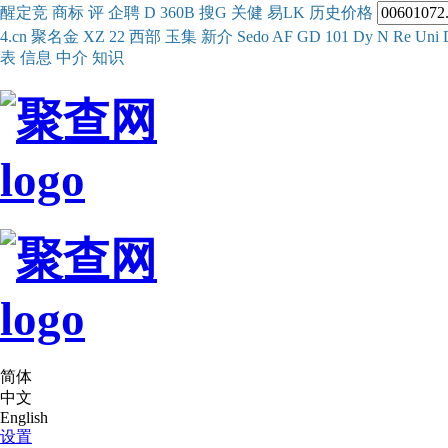
醒
定
竞
商
标
评
企
聘
D
360
B
搜
G
关健
易
LK
历史
价格
4.cn
聚名
金
XZ
22
西部
玉
集
新
介
Se
do
AF
GD
101
Dy
N
Re
Uni
表
信息
中介
知识