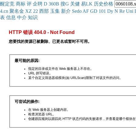
醒
定
竞
商
标
评
企
聘
D
360
B
搜
G
关健
易
LK
历史
价格
4.cn
聚名
金
XZ
22
西部
玉
集
新
介
Se
do
AF
GD
101
Dy
N
Re
Uni
表
信息
中介
知识