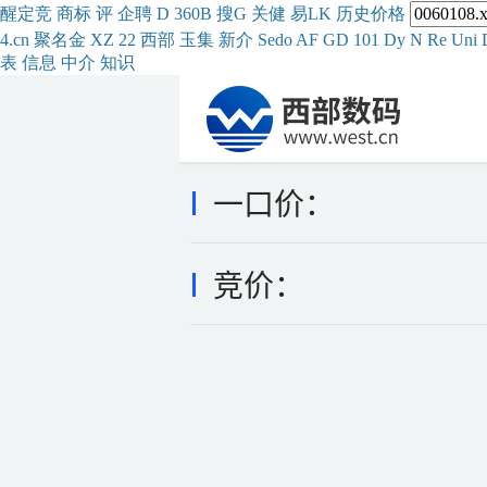
醒
定
竞
商
标
评
企
聘
D
360
B
搜
G
关健
易
LK
历史
价格
4.cn
聚名
金
XZ
22
西部
玉
集
新
介
Se
do
AF
GD
101
Dy
N
Re
Uni
表
信息
中介
知识