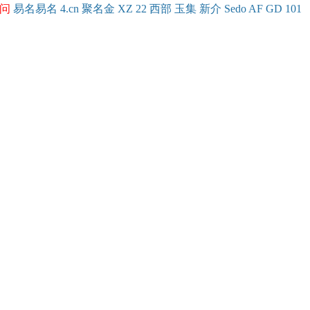
问
易名
易
名
4.cn
聚名
金
XZ
22
西部
玉
集
新
介
Se
do
AF
GD
101