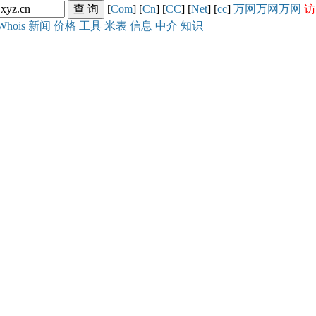
[
Com
] [
Cn
] [
CC
] [
Net
] [
cc
]
万网
万网
万网
访
Whois
新闻
价格
工具
米表
信息
中介
知识