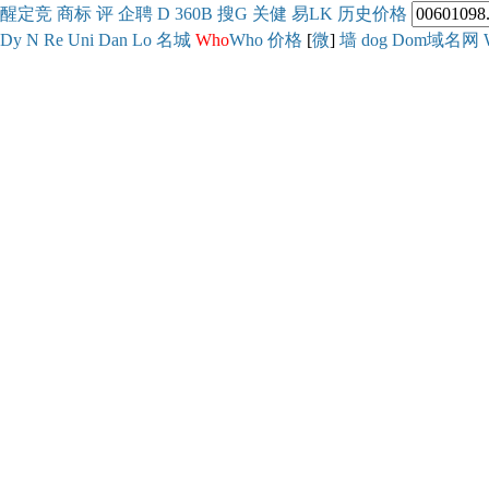
醒
定
竞
商
标
评
企
聘
D
360
B
搜
G
关健
易
LK
历史
价格
Dy
N
Re
Uni
Dan
Lo
名城
Who
Who
价格
[
微
]
墙
dog
Dom域名网