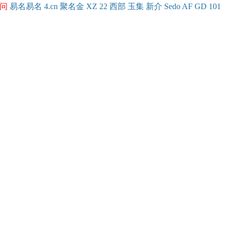
问
易名
易
名
4.cn
聚名
金
XZ
22
西部
玉
集
新
介
Se
do
AF
GD
101