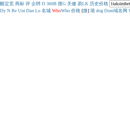
醒
定
竞
商
标
评
企
聘
D
360
B
搜
G
关健
易
LK
历史
价格
Dy
N
Re
Uni
Dan
Lo
名城
Who
Who
价格
[
微
]
墙
dog
Dom域名网