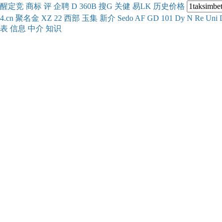
醒
定
竞
商
标
评
企
聘
D
360
B
搜
G
关健
易
LK
历史
价格
4.cn
聚名
金
XZ
22
西部
玉
集
新
介
Se
do
AF
GD
101
Dy
N
Re
Uni
表
信息
中介
知识