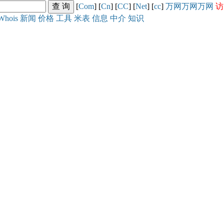
[
Com
] [
Cn
] [
CC
] [
Net
] [
cc
]
万网
万网
万网
访
Whois
新闻
价格
工具
米表
信息
中介
知识