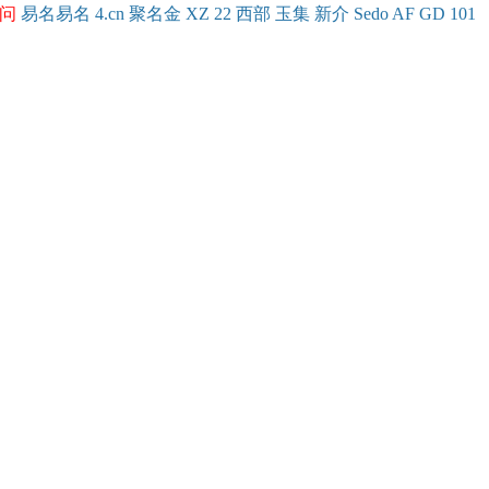
问
易名
易
名
4.cn
聚名
金
XZ
22
西部
玉
集
新
介
Se
do
AF
GD
101