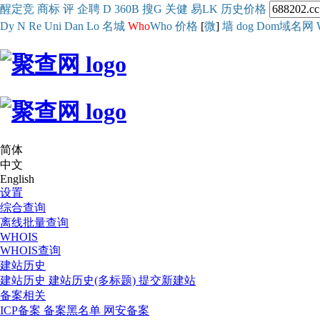
醒
定
竞
商
标
评
企
聘
D
360
B
搜
G
关健
易
LK
历史
价格
Dy
N
Re
Uni
Dan
Lo
名城
Who
Who
价格
[
微
]
墙
dog
Dom域名网