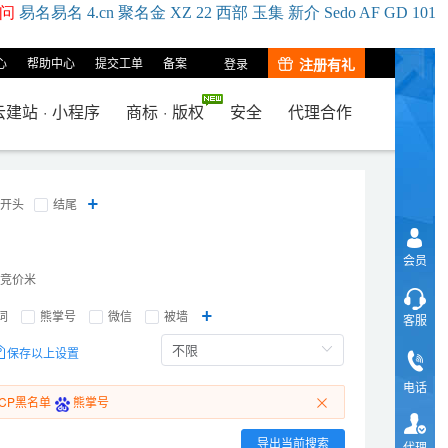
问
易名
易
名
4.cn
聚名
金
XZ
22
西部
玉
集
新
介
Se
do
AF
GD
101