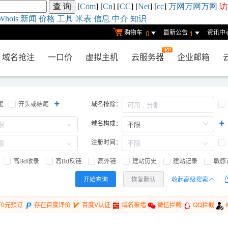
[
Com
] [
Cn
] [
CC
] [
Net
] [
cc
]
万网
万网
万网
访
Whois
新闻
价格
工具
米表
信息
中介
知识