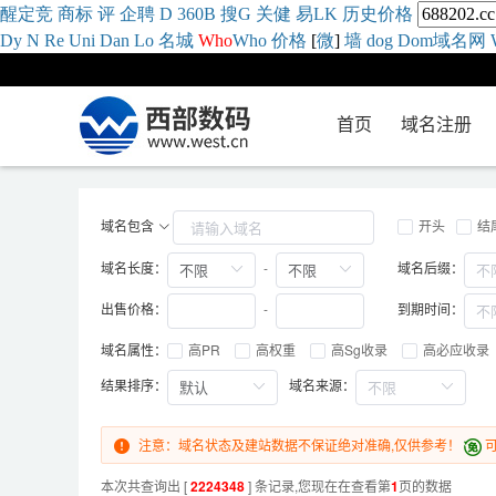
醒
定
竞
商
标
评
企
聘
D
360
B
搜
G
关健
易
LK
历史
价格
Dy
N
Re
Uni
Dan
Lo
名城
Who
Who
价格
[
微
]
墙
dog
Dom域名网