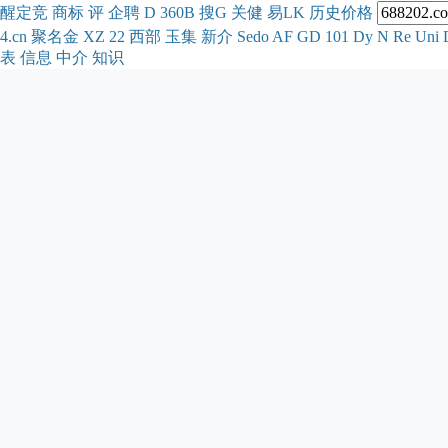
醒
定
竞
商
标
评
企
聘
D
360
B
搜
G
关健
易
LK
历史
价格
4.cn
聚名
金
XZ
22
西部
玉
集
新
介
Se
do
AF
GD
101
Dy
N
Re
Uni
表
信息
中介
知识