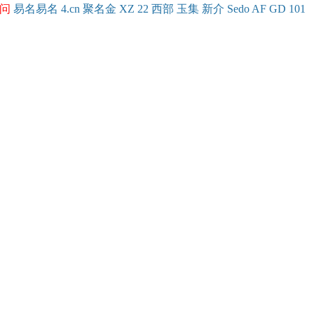
问
易名
易
名
4.cn
聚名
金
XZ
22
西部
玉
集
新
介
Se
do
AF
GD
101