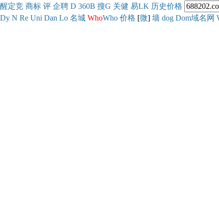
醒
定
竞
商
标
评
企
聘
D
360
B
搜
G
关健
易
LK
历史
价格
Dy
N
Re
Uni
Dan
Lo
名城
Who
Who
价格
[
微
]
墙
dog
Dom域名网