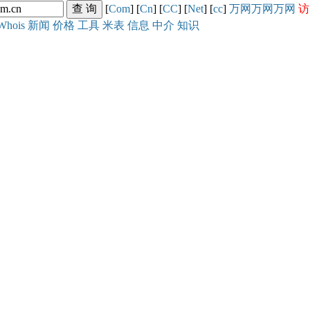
[
Com
] [
Cn
] [
CC
] [
Net
] [
cc
]
万网
万网
万网
访
Whois
新闻
价格
工具
米表
信息
中介
知识