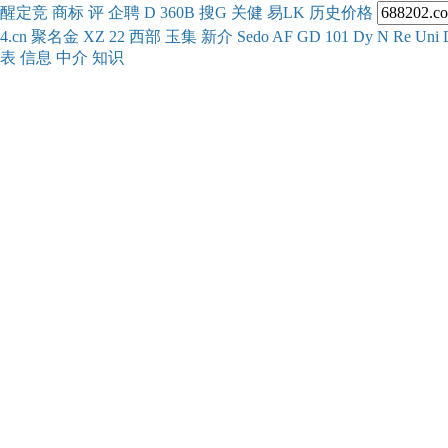
醒
定
竞
商
标
评
企
聘
D
360
B
搜
G
关健
易
LK
历史
价格
4.cn
聚名
金
XZ
22
西部
玉
集
新
介
Se
do
AF
GD
101
Dy
N
Re
Uni
表
信息
中介
知识