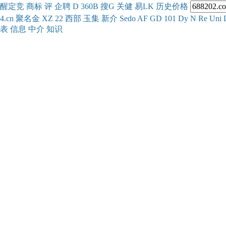
醒
定
竞
商
标
评
企
聘
D
360
B
搜
G
关健
易
LK
历史
价格
4.cn
聚名
金
XZ
22
西部
玉
集
新
介
Se
do
AF
GD
101
Dy
N
Re
Uni
表
信息
中介
知识