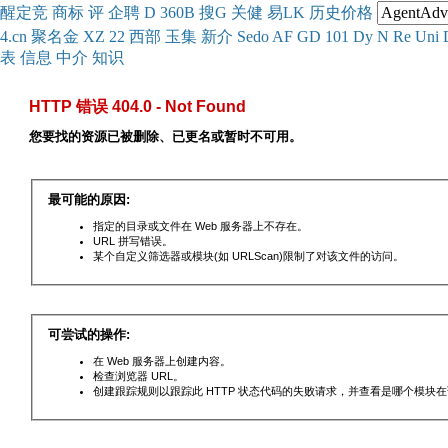
醒
定
竞
商
标
评
企
聘
D
360
B
搜
G
关健
易
LK
历史
价格
4.cn
聚名
金
XZ
22
西部
玉
集
新
介
Se
do
AF
GD
101
Dy
N
Re
Uni
表
信息
中介
知识