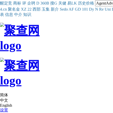
醒
定
竞
商
标
评
企
聘
D
360
B
搜
G
关健
易
LK
历史
价格
4.cn
聚名
金
XZ
22
西部
玉
集
新
介
Se
do
AF
GD
101
Dy
N
Re
Uni
表
信息
中介
知识