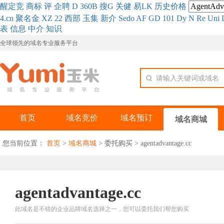
醒
定
竞
商
标
评
企
聘
D
360
B
搜
G
关健
易
LK
历史
价格
4.cn
聚名
金
XZ
22
西部
玉
集
新
介
Se
do
AF
GD
101
Dy
N
Re
Uni
表
信息
中介
知识