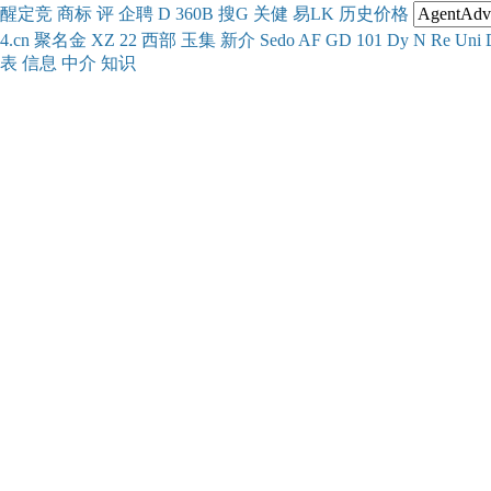
醒
定
竞
商
标
评
企
聘
D
360
B
搜
G
关健
易
LK
历史
价格
4.cn
聚名
金
XZ
22
西部
玉
集
新
介
Se
do
AF
GD
101
Dy
N
Re
Uni
表
信息
中介
知识