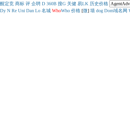
醒
定
竞
商
标
评
企
聘
D
360
B
搜
G
关健
易
LK
历史
价格
Dy
N
Re
Uni
Dan
Lo
名城
Who
Who
价格
[
微
]
墙
dog
Dom域名网