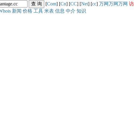
[
Com
] [
Cn
] [
CC
] [
Net
] [
cc
]
万网
万网
万网
访
Whois
新闻
价格
工具
米表
信息
中介
知识