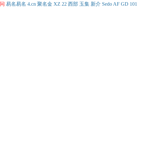
问
易名
易
名
4.cn
聚名
金
XZ
22
西部
玉
集
新
介
Se
do
AF
GD
101